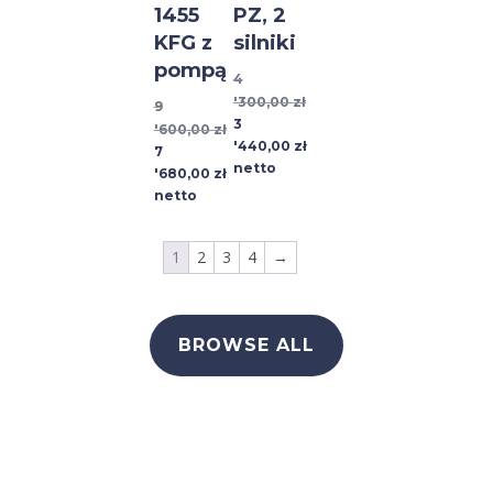
1455
PZ, 2
KFG z
silniki
pompą
4
'300,00
zł
9
Pierwotna
3
'600,00
zł
cena
'440,00
zł
Pierwotna
Aktualna
7
wynosiła:
Aktualna
netto
cena
cena
'680,00
zł
4
cena
wynosiła:
wynosi:
netto
'300,00 zł.
wynosi:
9
7
3
'600,00 zł.
'680,00 zł.
1
2
3
4
→
'440,00 zł.
BROWSE ALL