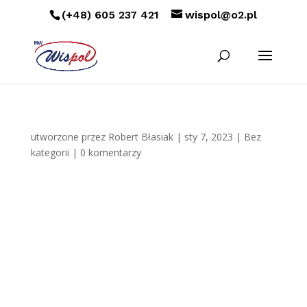
(+48) 605 237 421
wispol@o2.pl
utworzone przez
Robert Błasiak
|
sty 7, 2023
|
Bez
kategorii
|
0 komentarzy
Vino