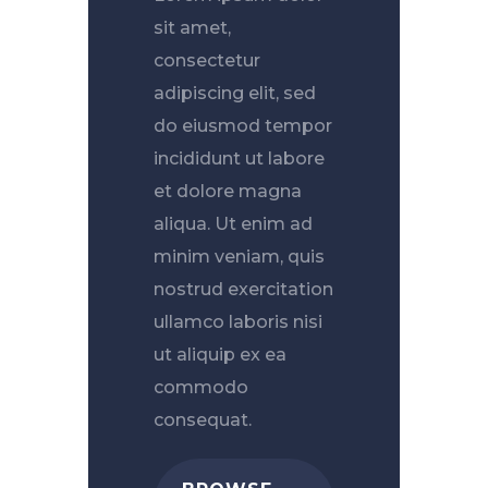
sit amet,
consectetur
adipiscing elit, sed
do eiusmod tempor
incididunt ut labore
et dolore magna
aliqua. Ut enim ad
minim veniam, quis
nostrud exercitation
ullamco laboris nisi
ut aliquip ex ea
commodo
consequat.