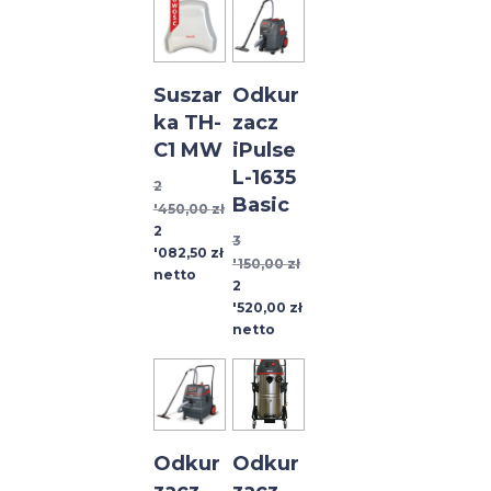
'100,00 zł.
'785,00 zł.
'750,00 zł.
'487,50 zł.
Suszar
Odkur
ka TH-
zacz
C1 MW
iPulse
L-1635
2
Basic
'450,00
zł
Pierwotna
Aktualna
2
3
cena
cena
'082,50
zł
'150,00
zł
wynosiła:
wynosi:
netto
Pierwotna
Aktualna
2
2
2
cena
cena
'520,00
zł
'450,00 zł.
'082,50 zł.
wynosiła:
wynosi:
netto
3
2
'150,00 zł.
'520,00 zł.
Odkur
Odkur