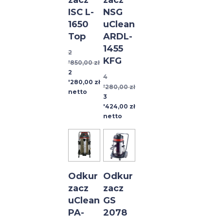
zacz
zacz
ISC L-
NSG
1650
uClean
Top
ARDL-
1455
2
KFG
'850,00
zł
Pierwotna
Aktualna
2
4
cena
cena
'280,00
zł
'280,00
zł
wynosiła:
wynosi:
netto
Pierwotna
Aktualna
3
2
2
cena
cena
'424,00
zł
'850,00 zł.
'280,00 zł.
wynosiła:
wynosi:
netto
4
3
'280,00 zł.
'424,00 zł.
Odkur
Odkur
zacz
zacz
uClean
GS
PA-
2078