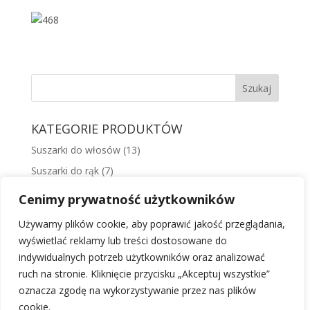
KATEGORIE PRODUKTÓW
Suszarki do włosów
(13)
Suszarki do rąk
(7)
Suszarki basenowe
(5)
Cenimy prywatność użytkowników
Suszarki do obiektów publicznych
(5)
Używamy plików cookie, aby poprawić jakość przeglądania,
Suszarki hotelowe
(9)
wyświetlać reklamy lub treści dostosowane do
Uchwyty i prowadnice
(4)
indywidualnych potrzeb użytkowników oraz analizować
ruch na stronie. Kliknięcie przycisku „Akceptuj wszystkie”
Odkurzacze Starmix
(21)
oznacza zgodę na wykorzystywanie przez nas plików
cookie.