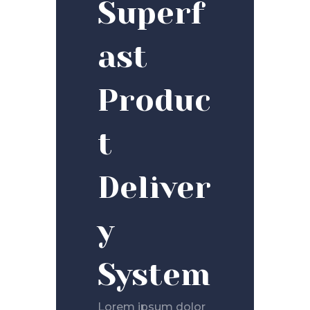
Superf
ast
Produc
t
Deliver
y
System
Lorem ipsum dolor