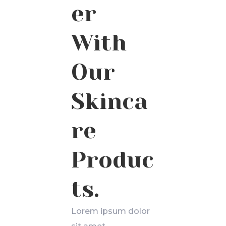
er
With
Our
Skinca
re
Produc
ts.
Lorem ipsum dolor