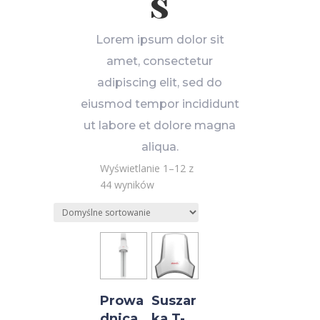
s
Lorem ipsum dolor sit
amet, consectetur
adipiscing elit, sed do
eiusmod tempor incididunt
ut labore et dolore magna
aliqua.
Wyświetlanie 1–12 z
44 wyników
Prowa
Suszar
dnica
ka T-