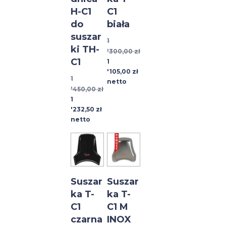
H-C1
C1
do
biała
suszar
1
ki TH-
'300,00
zł
C1
Pierwotna
Aktualna
1
cena
cena
'105,00
zł
1
wynosiła:
wynosi:
netto
'450,00
zł
1
1
Pierwotna
Aktualna
1
'300,00 zł.
'105,00 zł.
cena
cena
'232,50
zł
wynosiła:
wynosi:
netto
1
1
'450,00 zł.
'232,50 zł.
Suszar
Suszar
ka T-
ka T-
C1
C1 M
czarna
INOX