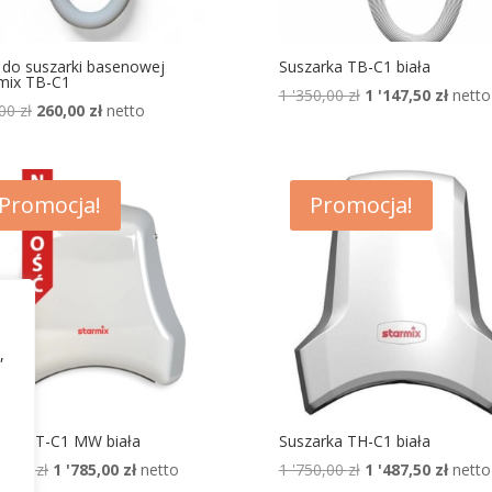
do suszarki basenowej
Suszarka TB-C1 biała
mix TB-C1
Pierwotna
Aktua
1 '350,00
zł
1 '147,50
zł
netto
Pierwotna
Aktualna
,00
zł
260,00
zł
netto
cena
cena
cena
cena
wynosiła:
wynosi
wynosiła:
wynosi:
1
1
305,00 zł.
260,00 zł.
'350,00 zł.
'147,50
Promocja!
Promocja!
,
arka T-C1 MW biała
Suszarka TH-C1 biała
Pierwotna
Aktualna
Pierwotna
Aktua
00,00
zł
1 '785,00
zł
netto
1 '750,00
zł
1 '487,50
zł
netto