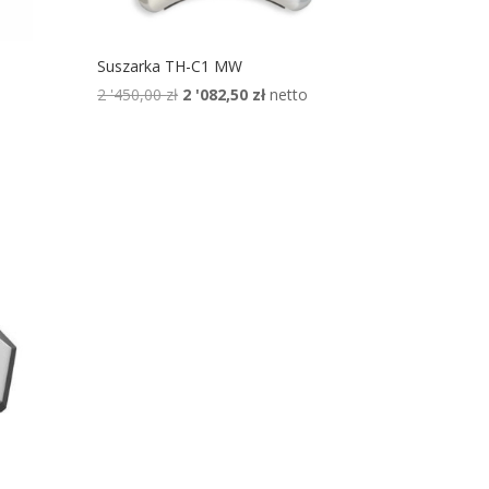
Suszarka TH-C1 MW
lna
Pierwotna
Aktualna
2 '450,00
zł
2 '082,50
zł
netto
cena
cena
:
wynosiła:
wynosi:
2
2
 zł.
'450,00 zł.
'082,50 zł.
lna