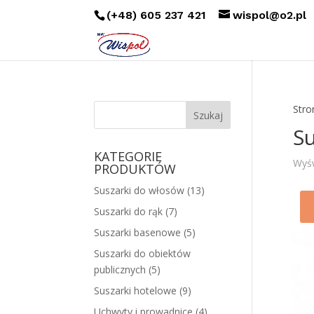
(+48) 605 237 421
wispol@o2.pl
Stro
S
KATEGORIE
Wyśw
PRODUKTÓW
Suszarki do włosów
(13)
Suszarki do rąk
(7)
Suszarki basenowe
(5)
Suszarki do obiektów
publicznych
(5)
Suszarki hotelowe
(9)
Uchwyty i prowadnice
(4)