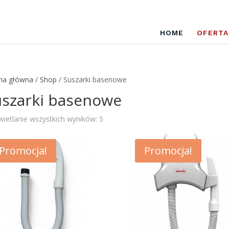
HOME
OFERTA
na główna
/
Shop
/ Suszarki basenowe
uszarki basenowe
Posortowane
ietlanie wszystkich wyników: 5
według
najnowszych
Promocja!
Promocja!