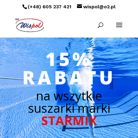
(+48) 605 237 421
wispol@o2.pl
15%
RABATU
na wszytkie
suszarki marki
STARMIX