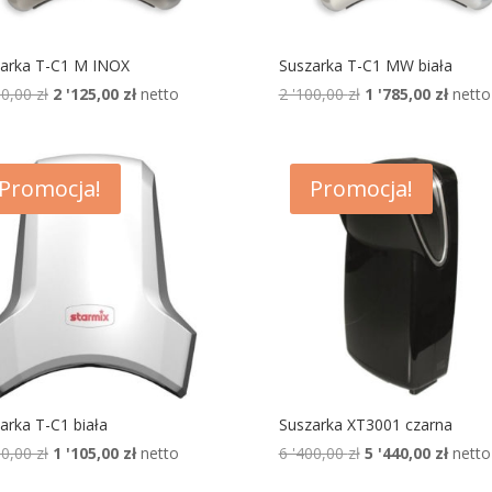
arka T-C1 M INOX
Suszarka T-C1 MW biała
Pierwotna
Aktualna
Pierwotna
Aktua
00,00
zł
2 '125,00
zł
netto
2 '100,00
zł
1 '785,00
zł
netto
cena
cena
cena
cena
wynosiła:
wynosi:
wynosiła:
wynosi
2
2
2
1
Promocja!
Promocja!
'500,00 zł.
'125,00 zł.
'100,00 zł.
'785,00
arka T-C1 biała
Suszarka XT3001 czarna
Pierwotna
Aktualna
Pierwotna
Aktua
00,00
zł
1 '105,00
zł
netto
6 '400,00
zł
5 '440,00
zł
netto
cena
cena
cena
cena