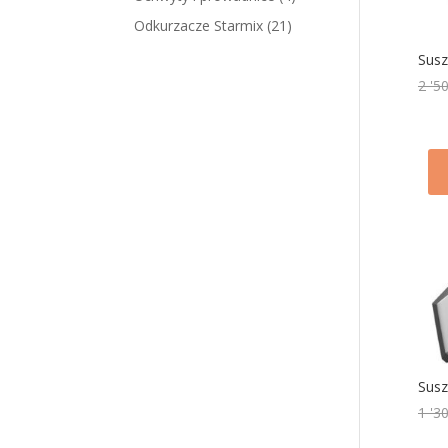
Odkurzacze Starmix
(21)
Susz
2 '5
Susz
1 '3