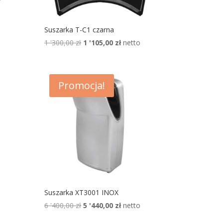
Suszarka T-C1 czarna
lna
Pierwotna
Aktualna
1 '300,00
zł
1 '105,00
zł
netto
cena
cena
:
wynosiła:
wynosi:
1
1
Promocja!
 zł.
'300,00 zł.
'105,00 zł.
Suszarka XT3001 INOX
lna
Pierwotna
Aktualna
6 '400,00
zł
5 '440,00
zł
netto
cena
cena