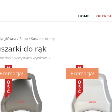
HOME
OFERTA
na główna
/
Shop
/ Suszarki do rąk
szarki do rąk
Posortowane
ietlanie wszystkich wyników: 7
według
najnowszych
Promocja!
Promocja!