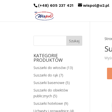
(+48) 605 237 421
wispol@o2.pl
Stro
Su
KATEGORIE
Wyśw
PRODUKTÓW
Suszarki do włosów
(13)
Suszarki do rąk
(7)
Suszarki basenowe
(5)
Suszarki do obiektów
publicznych
(5)
Suszarki hotelowe
(9)
Uchwyty i prowadnice
(4)