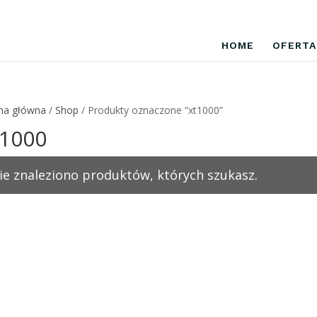
HOME
OFERTA
na główna
/
Shop
/ Produkty oznaczone “xt1000”
t1000
ie znaleziono produktów, których szukasz.