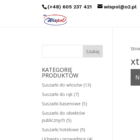
(+48) 605 237 421
wispol@o2.pl
Stro
x
KATEGORIE
PRODUKTÓW
N
Suszarki do włosów
(13)
Suszarki do rąk
(7)
Suszarki basenowe
(5)
Suszarki do obiektów
publicznych
(5)
Suszarki hotelowe
(9)
Uchwyty i prowadnice
(4)