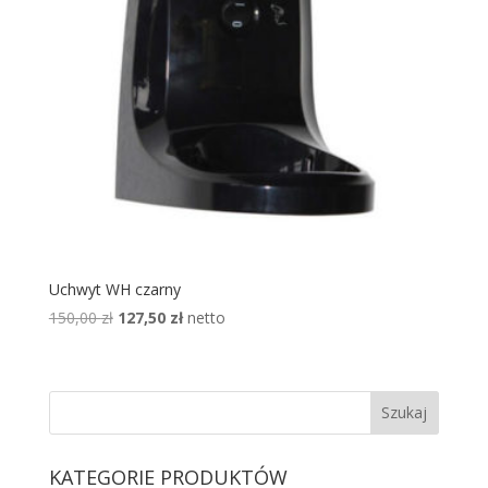
Uchwyt WH czarny
Pierwotna
Aktualna
150,00
zł
127,50
zł
netto
cena
cena
wynosiła:
wynosi:
150,00 zł.
127,50 zł.
KATEGORIE PRODUKTÓW