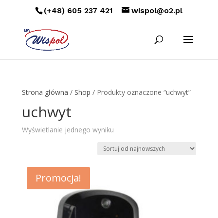
(+48) 605 237 421
wispol@o2.pl
Strona główna
/
Shop
/ Produkty oznaczone “uchwyt”
uchwyt
Wyświetlanie jednego wyniku
Promocja!