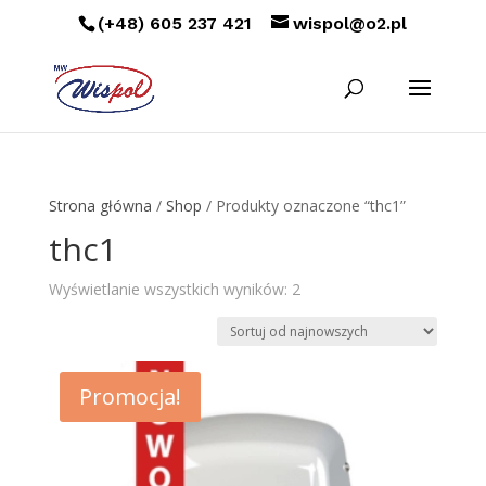
(+48) 605 237 421
wispol@o2.pl
Strona główna
/
Shop
/ Produkty oznaczone “thc1”
thc1
Posortowane
Wyświetlanie wszystkich wyników: 2
według
najnowszych
Promocja!