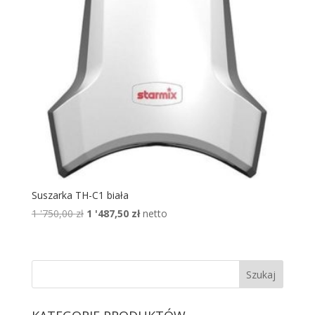
Suszarka TH-C1 biała
Pierwotna
Aktualna
1 '750,00
zł
1 '487,50
zł
netto
cena
cena
wynosiła:
wynosi:
1
1
'750,00 zł.
'487,50 zł.