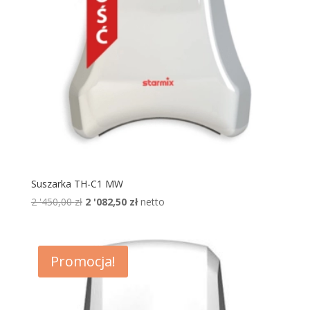
Suszarka TH-C1 MW
Pierwotna
Aktualna
2 '450,00
zł
2 '082,50
zł
netto
cena
cena
wynosiła:
wynosi:
2
2
Promocja!
'450,00 zł.
'082,50 zł.