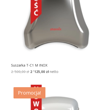
Suszarka T-C1 M INOX
Pierwotna
Aktualna
2 '500,00
zł
2 '125,00
zł
netto
cena
cena
wynosiła:
wynosi:
2
2
Promocja!
'500,00 zł.
'125,00 zł.