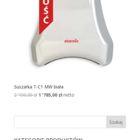
Suszarka T-C1 MW biała
Pierwotna
Aktualna
2 '100,00
zł
1 '785,00
zł
netto
cena
cena
wynosiła:
wynosi:
2
1
'100,00 zł.
'785,00 zł.