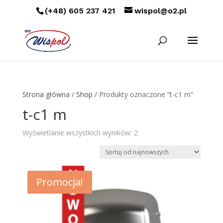
(+48) 605 237 421
wispol@o2.pl
Strona główna
/
Shop
/ Produkty oznaczone “t-c1 m”
t-c1 m
Posortowane
Wyświetlanie wszystkich wyników: 2
według
najnowszych
Promocja!