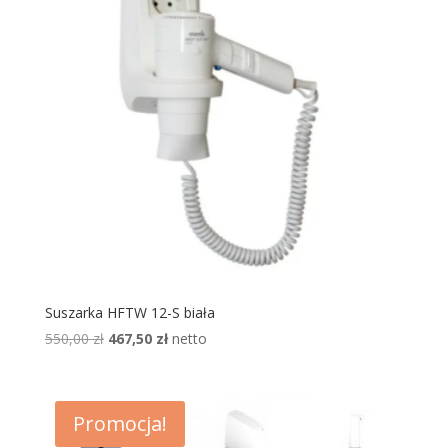
Suszarka HFTW 12-S biała
Pierwotna
Aktualna
550,00
zł
467,50
zł
netto
cena
cena
wynosiła:
wynosi:
550,00 zł.
467,50 zł.
Promocja!