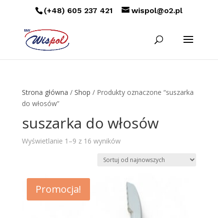
(+48) 605 237 421
wispol@o2.pl
Strona główna
/
Shop
/ Produkty oznaczone “suszarka
do włosów”
suszarka do włosów
Posortowane
Wyświetlanie 1–9 z 16 wyników
według
najnowszych
Promocja!