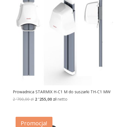
Prowadnica STARMIX H-C1 M do suszarki TH-C1 MW
Pierwotna
Aktualna
2 '700,00
zł
2 '255,00
zł
netto
cena
cena
wynosiła:
wynosi:
2
2
Promocja!
'700,00 zł.
'255,00 zł.