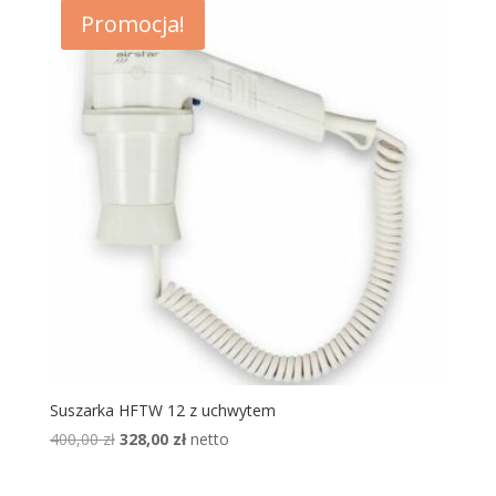
390,00 zł.
331,50 zł.
Promocja!
Suszarka HFTW 12 z uchwytem
Pierwotna
Aktualna
400,00
zł
328,00
zł
netto
cena
cena
wynosiła:
wynosi: