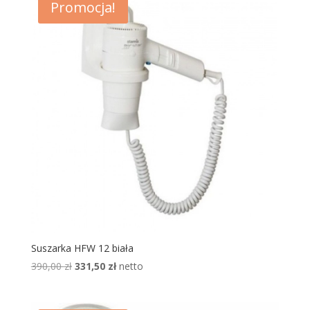
Promocja!
Suszarka HFW 12 biała
Pierwotna
Aktualna
390,00
zł
331,50
zł
netto
cena
cena
wynosiła:
wynosi: