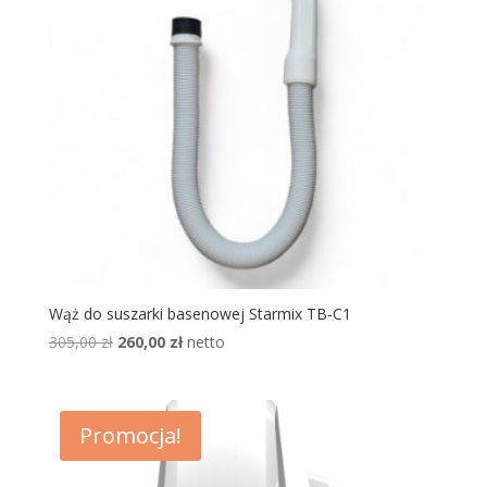
Wąż do suszarki basenowej Starmix TB-C1
Pierwotna
Aktualna
305,00
zł
260,00
zł
netto
cena
cena
wynosiła:
wynosi:
305,00 zł.
260,00 zł.
Promocja!