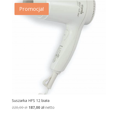
400,00 zł.
328,00 zł.
Promocja!
Suszarka HFS 12 biała
Pierwotna
Aktualna
220,00
zł
187,00
zł
netto
cena
cena