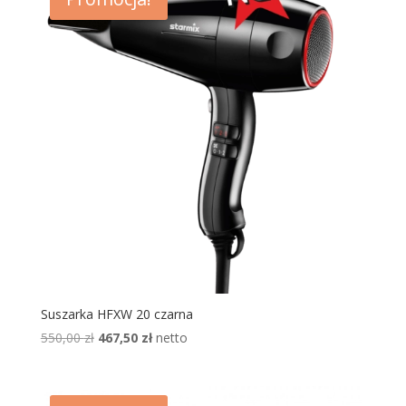
Suszarka HFXW 20 czarna
Pierwotna
Aktualna
550,00
zł
467,50
zł
netto
cena
cena
wynosiła:
wynosi:
550,00 zł.
467,50 zł.