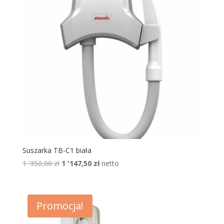
Suszarka TB-C1 biała
Pierwotna
Aktualna
1 '350,00
zł
1 '147,50
zł
netto
cena
cena
wynosiła:
wynosi:
1
1
Promocja!
'350,00 zł.
'147,50 zł.