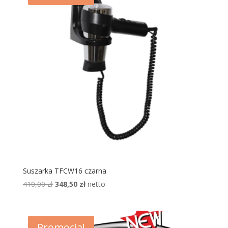
Suszarka TFCW16 czarna
Pierwotna
Aktualna
410,00
zł
348,50
zł
netto
cena
cena
wynosiła:
wynosi:
410,00 zł.
348,50 zł.
Promocja!