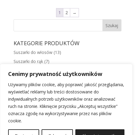
wynosiła:
wynosi:
220,00 zł.
187,00 zł.
1
2
→
KATEGORIE PRODUKTÓW
Suszarki do włosów
(13)
Suszarki do rąk
(7)
Suszarki basenowe
(5)
Cenimy prywatność użytkowników
Suszarki do obiektów publicznych
(5)
Używamy plików cookie, aby poprawić jakość przeglądania,
Suszarki hotelowe
(9)
wyświetlać reklamy lub treści dostosowane do
Uchwyty i prowadnice
(4)
indywidualnych potrzeb użytkowników oraz analizować
ruch na stronie. Kliknięcie przycisku „Akceptuj wszystkie”
Odkurzacze Starmix
(21)
oznacza zgodę na wykorzystywanie przez nas plików
cookie.