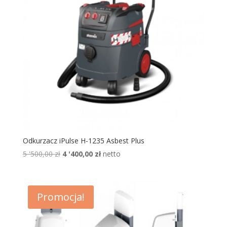
Odkurzacz iPulse H-1235 Asbest Plus
Pierwotna
Aktualna
5 '500,00
zł
4 '400,00
zł
netto
cena
cena
wynosiła:
wynosi:
5
4
Promocja!
'500,00 zł.
'400,00 zł.