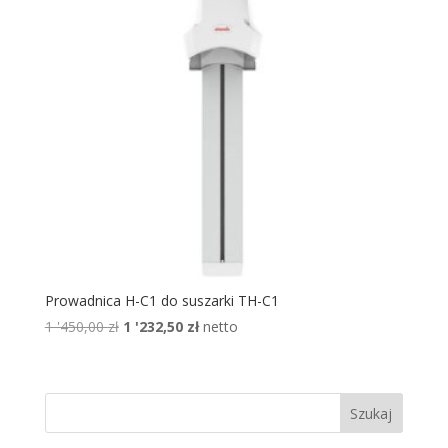
Prowadnica H-C1 do suszarki TH-C1
Pierwotna
Aktualna
1 '450,00
zł
1 '232,50
zł
netto
cena
cena
wynosiła:
wynosi:
1
1
'450,00 zł.
'232,50 zł.