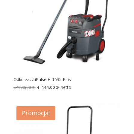
Odkurzacz iPulse H-1635 Plus
Pierwotna
Aktualna
5 '180,00
zł
4 '144,00
zł
netto
cena
cena
wynosiła:
wynosi:
5
4
Promocja!
'180,00 zł.
'144,00 zł.