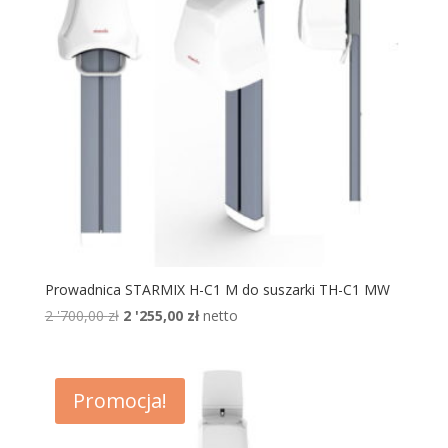
Prowadnica STARMIX H-C1 M do suszarki TH-C1 MW
Pierwotna
Aktualna
2 '700,00
zł
2 '255,00
zł
netto
cena
cena
wynosiła:
wynosi:
2
2
Promocja!
'700,00 zł.
'255,00 zł.