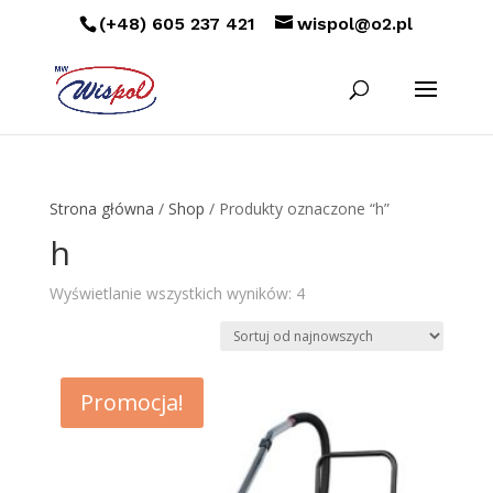
(+48) 605 237 421
wispol@o2.pl
Strona główna
/
Shop
/ Produkty oznaczone “h”
h
Posortowane
Wyświetlanie wszystkich wyników: 4
według
najnowszych
Promocja!