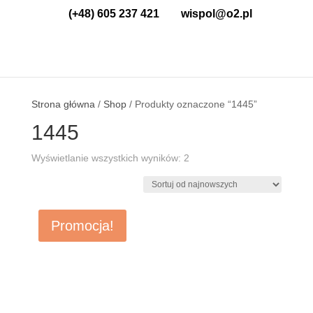
(+48) 605 237 421
wispol@o2.pl
Strona główna
/
Shop
/ Produkty oznaczone “1445”
1445
Wyświetlanie wszystkich wyników: 2
Posortowane
według
najnowszych
Promocja!