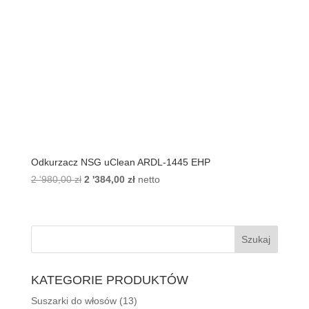
Odkurzacz NSG uClean ARDL-1445 EHP
2 '980,00
zł
Pierwotna
2 '384,00
zł
Aktualna
netto
cena
cena
wynosiła:
wynosi:
2
2
'980,00 zł.
'384,00 zł.
KATEGORIE PRODUKTÓW
Suszarki do włosów
(13)