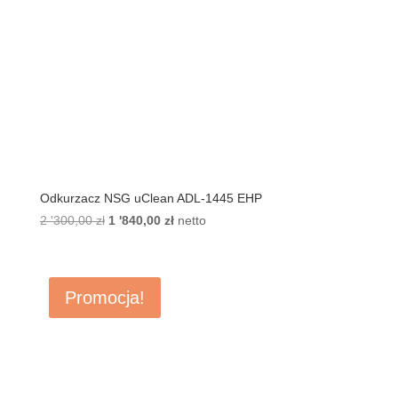
Odkurzacz NSG uClean ADL-1445 EHP
2 '300,00
zł
Pierwotna
1 '840,00
zł
Aktualna
netto
cena
cena
wynosiła:
wynosi:
2
1
Promocja!
'300,00 zł.
'840,00 zł.