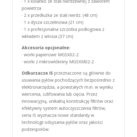
· 1 x kolanko ze stali nierdzewnej z zaworem
powietrza
· 2 x przedłużka ze stali nierdz. (48 cm)
· 1 x dysza szczelinowa (21 cm)
· 1 x profesjonalna szczotka podłogowa z
wkładem z włosia (37 cm)
Akcesoria opcjonalne:
· worki papierowe MGSX02-2
· worki z mikrowłókniny MGSXM02-2
Odkurzacze IS
przeznaczone są głównie do
usuwania pyłów pochodzących bezpośrednio z
elektronarzędzia, a powstałych m.in. w wyniku
wiercenia, szlifowania lub cięcia. Przez
innowacyjną, unikalną konstrukcję filtrów oraz
efektywny system autoczyszczenia filtrów,
seria IS wyznacza nowe standardy w
technologii odsysania pyłów oraz jakości
podzespołów.