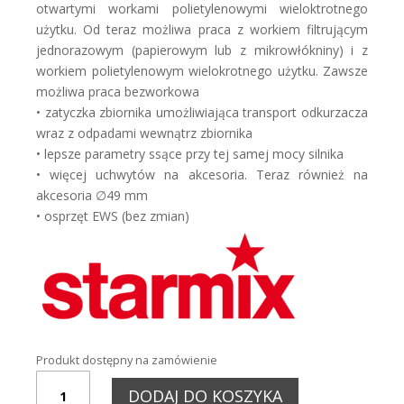
'400,00 zł.
'920,00 zł.
otwartymi workami polietylenowymi wieloktrotnego
użytku. Od teraz możliwa praca z workiem filtrującym
jednorazowym (papierowym lub z mikrowłókniny) i z
workiem polietylenowym wielokrotnego użytku. Zawsze
możliwa praca bezworkowa
• zatyczka zbiornika umożliwiająca transport odkurzacza
wraz z odpadami wewnątrz zbiornika
• lepsze parametry ssące przy tej samej mocy silnika
• więcej uchwytów na akcesoria. Teraz również na
akcesoria ∅49 mm
• osprzęt EWS (bez zmian)
Produkt dostępny na zamówienie
ILOŚĆ
DODAJ DO KOSZYKA
ODKURZACZ