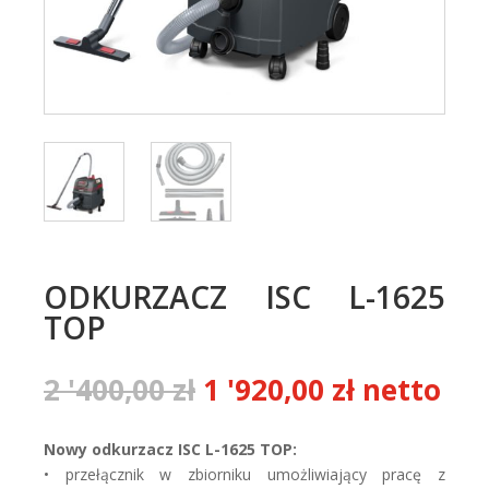
ODKURZACZ ISC L-1625
TOP
Pierwotna
Aktualna
2 '400,00
zł
1 '920,00
zł
netto
cena
cena
wynosiła:
wynosi:
Nowy odkurzacz ISC L-1625 TOP:
2
1
• przełącznik w zbiorniku umożliwiający pracę z