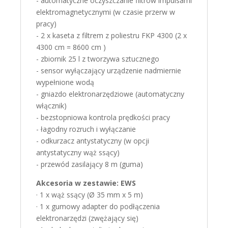
- automatyczne oczyszczanie filtrów impulsami
elektromagnetycznymi (w czasie przerw w
pracy)
- 2 x kaseta z filtrem z poliestru FKP 4300 (2 x
4300 cm = 8600 cm )
- zbiornik 25 l z tworzywa sztucznego
- sensor wyłączający urządzenie nadmiernie
wypełnione wodą
- gniazdo elektronarzędziowe (automatyczny
włącznik)
- bezstopniowa kontrola prędkości pracy
- łagodny rozruch i wyłączanie
- odkurzacz antystatyczny (w opcji
antystatyczny wąż ssący)
- przewód zasilający 8 m (guma)
Akcesoria w zestawie: EWS
· 1 x wąż ssący (Ø 35 mm x 5 m)
· 1 x gumowy adapter do podłączenia
elektronarzędzi (zwężający się)