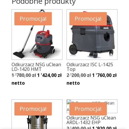
Podobne produkty
Promocja!
Promocja!
Odkurzacz NSG uClean
Odkurzacz ISC L-1425
LD-1420 HMT
Top
Pierwotna
Aktualna
Pierwotna
Aktu
1 '780,00
zł
1 '424,00
zł
2 '200,00
zł
1 '760,00
zł
cena
cena
cena
cena
netto
netto
wynosiła:
wynosi:
wynosiła:
wynos
1
1
2
1
'780,00 zł.
'424,00 zł.
'200,00 zł.
'760,0
Promocja!
Promocja!
Odkurzacz NSG uClean
ARDL-1432 EHP
Pierwotna
Aktu
2 '400,00
zł
1 '920,00
zł