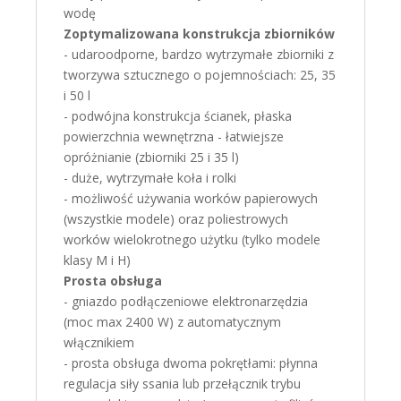
wodę
Zoptymalizowana konstrukcja zbiorników
- udaroodporne, bardzo wytrzymałe zbiorniki z
tworzywa sztucznego o pojemnościach: 25, 35
i 50 l
- podwójna konstrukcja ścianek, płaska
powierzchnia wewnętrzna - łatwiejsze
opróżnianie (zbiorniki 25 i 35 l)
- duże, wytrzymałe koła i rolki
- możliwość używania worków papierowych
(wszystkie modele) oraz poliestrowych
worków wielokrotnego użytku (tylko modele
klasy M i H)
Prosta obsługa
- gniazdo podłączeniowe elektronarzędzia
(moc max 2400 W) z automatycznym
włącznikiem
- prosta obsługa dwoma pokrętłami: płynna
regulacja siły ssania lub przełącznik trybu