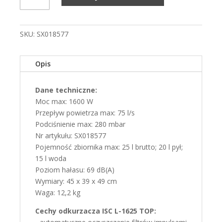
ISC
L-
1625
SKU:
SX018577
TOP
Opis
Dane techniczne:
Moc max: 1600 W
Przepływ powietrza max: 75 l/s
Podciśnienie max: 280 mbar
Nr artykułu: SX018577
Pojemność zbiornika max: 25 l brutto; 20 l pył;
15 l woda
Poziom hałasu: 69 dB(A)
Wymiary: 45 x 39 x 49 cm
Waga: 12,2 kg
Cechy odkurzacza ISC L-1625 TOP: