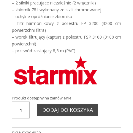
'300,00 zł.
'440,00 zł.
– 2 silniki pracujące niezależnie (2 włączniki)
– zbiornik 78 l wykonany ze stali chromowanej
– uchylne opróżnianie zbiornika
– filtr harmonijkowy z poliestru FP 3200 (3200 cm
powierzchni filtra)
– worek filtrujący (kaptur) z poliestru FSP 3100 (3100 cm
powierzchni)
– przewód zasilający 8,5 m (PVC)
Produkt dostępny na zamówienie
ILOŚĆ
DODAJ DO KOSZYKA
ODKURZACZ
GS
2078
PZ,
SKU:
SX004020