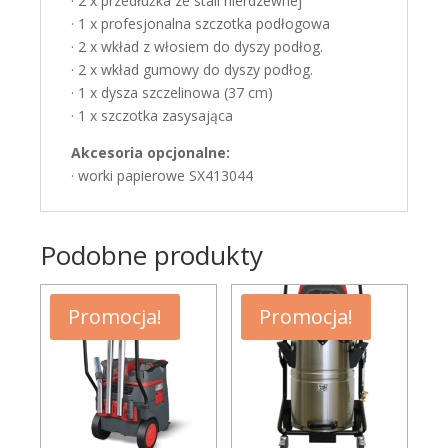
· 2 x przedłużka ze stali nierdzewnej
· 1 x profesjonalna szczotka podłogowa
· 2 x wkład z włosiem do dyszy podłog.
· 2 x wkład gumowy do dyszy podłog.
· 1 x dysza szczelinowa (37 cm)
· 1 x szczotka zasysająca
Akcesoria opcjonalne:
· worki papierowe SX413044
Podobne produkty
Promocja!
Promocja!