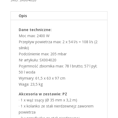
2
SILNIKI
Opis
Dane techniczne:
Moc max: 2400 W
Przepływ powietrza max: 2 x 54 l/s = 108 l/s (2
silniki)
Podciśnienie max: 205 mbar
Nr artykułu: SX004020
Pojemność zbiornika max: 78 l brutto; 57 l pył;
50 l woda
Wymiary: 61,5 x 63 x 97 cm
Waga: 23,5 kg
Akcesoria w zestawie: PZ
· 1 x wąż ssący (Ø 35 mm x 3,2 m)
· 1 x kolanko ze stali nierdzewnejz zaworem
powietrza