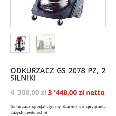
ODKURZACZ GS 2078 PZ, 2
SILNIKI
Pierwotna
Aktualna
4 '300,00
zł
3 '440,00
zł
netto
cena
cena
wynosiła:
wynosi:
Odkurzacz specjalistyczny Starmix do sprzątania
4
3
dużych powierzchni