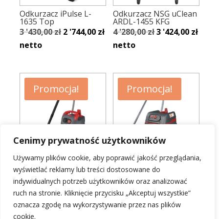
Odkurzacz iPulse L-
Odkurzacz NSG uClean
1635 Top
ARDL-1455 KFG
Pierwotna
Aktualna
Pierwotna
Aktu
3 '430,00
zł
2 '744,00
zł
4 '280,00
zł
3 '424,00
zł
cena
cena
cena
cena
netto
netto
wynosiła:
wynosi:
wynosiła:
wynos
3
2
4
3
'430,00 zł.
'744,00 zł.
'280,00 zł.
'424,0
Promocja!
Promocja!
Cenimy prywatność użytkowników
Używamy plików cookie, aby poprawić jakość przeglądania,
Odkurzacz NSG uClean
Odkurzacz ISC L-1625
wyświetlać reklamy lub treści dostosowane do
ADL-1445 EHP
Top
indywidualnych potrzeb użytkowników oraz analizować
Pierwotna
Aktualna
Pierwotna
Aktu
2 '300,00
zł
1 '840,00
zł
2 '400,00
zł
1 '920,00
zł
ruch na stronie. Kliknięcie przycisku „Akceptuj wszystkie”
cena
cena
cena
cena
netto
netto
oznacza zgodę na wykorzystywanie przez nas plików
wynosiła:
wynosi:
wynosiła:
wynos
cookie.